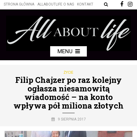
STRONA GŁÓWNA
ALLABOUTLIFE O NAS
KONTAKT
MENU
ŻYCIE
Filip Chajzer po raz kolejny
ogłasza niesamowitą
wiadomość – na konto
wpływa pół miliona złotych
9 SIERPNIA 2017