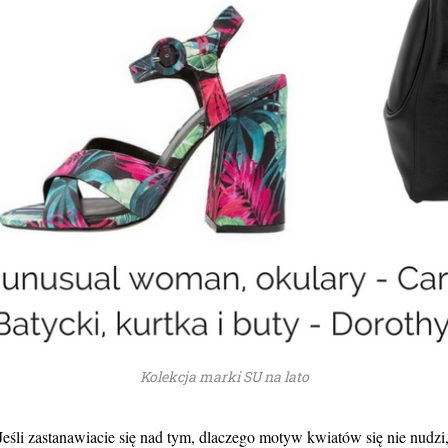
Kolekcja marki SU na lato
. Jeśli zastanawiacie się nad tym, dlaczego motyw kwiatów się nie nudz