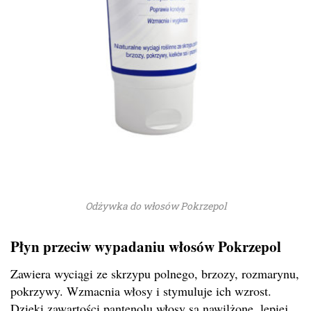
Odżywka do włosów Pokrzepol
Płyn przeciw wypadaniu włosów Pokrzepol
Zawiera wyciągi ze skrzypu polnego, brzozy, rozmarynu,
pokrzywy. Wzmacnia włosy i stymuluje ich wzrost.
Dzięki zawartości pantenolu włosy są nawilżone, lepiej