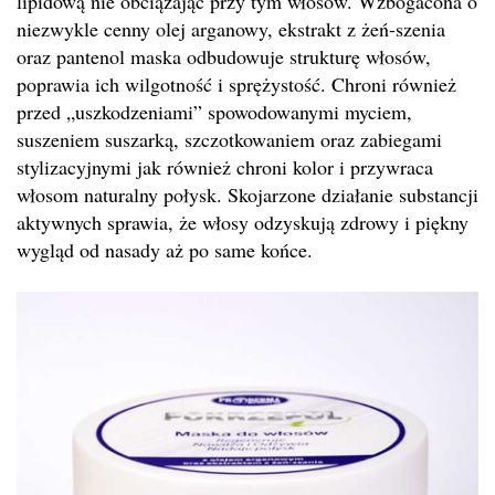
lipidową nie obciążając przy tym włosów. Wzbogacona o
niezwykle cenny olej arganowy, ekstrakt z żeń-szenia
oraz pantenol maska odbudowuje strukturę włosów,
poprawia ich wilgotność i sprężystość. Chroni również
przed „uszkodzeniami” spowodowanymi myciem,
suszeniem suszarką, szczotkowaniem oraz zabiegami
stylizacyjnymi jak również chroni kolor i przywraca
włosom naturalny połysk. Skojarzone działanie substancji
aktywnych sprawia, że włosy odzyskują zdrowy i piękny
wygląd od nasady aż po same końce.