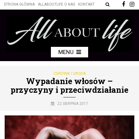
STRONA GŁÓWNA
ALLABOUTLIFE O NAS
KONTAKT
MENU
ZDROWIE I URODA
Wypadanie włosów –
przyczyny i przeciwdziałanie
22 SIERPNIA 2017