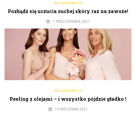
INFLUENCER'S TOP
Pozbądź się uczucia suchej skóry raz na zawsze!
1 PAŹDZIERNIKA 2021
INFLUENCER'S TOP
Peeling z olejami – i wszystko pójdzie gładko !
14 WRZEŚNIA 2021