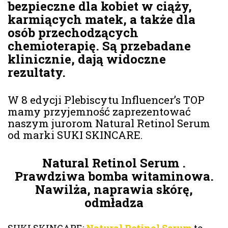
bezpieczne dla kobiet w ciąży,
karmiących matek, a także dla
osób przechodzących
chemioterapię. Są przebadane
klinicznie, dają widoczne
rezultaty.
W 8 edycji Plebiscytu Influencer’s TOP
mamy przyjemność zaprezentować
naszym jurorom Natural Retinol Serum
od marki SUKI SKINCARE.
Natural Retinol Serum .
Prawdziwa bomba witaminowa.
Nawilża, naprawia skórę,
odmładza
SUKI SKINCARE:
Natural Retinol Serum
to