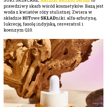
prawdziwy skarb wśród kosmetyków. Bazą jest
woda z kwiatów róży stulistnej. Zwiera w
składzie
HIT
owe
SKŁAD
niki: alfa-arbutynę,
lukrecję, fasolę indyjską, resveratrol i
koenzym Q10.