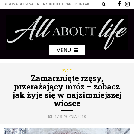
STRONA GŁÓWNA
ALLABOUTLIFE O NAS
KONTAKT
MENU
ŻYCIE
Zamarznięte rzęsy,
przerażający mróz – zobacz
jak żyje się w najzimniejszej
wiosce
17 STYCZNIA 2018