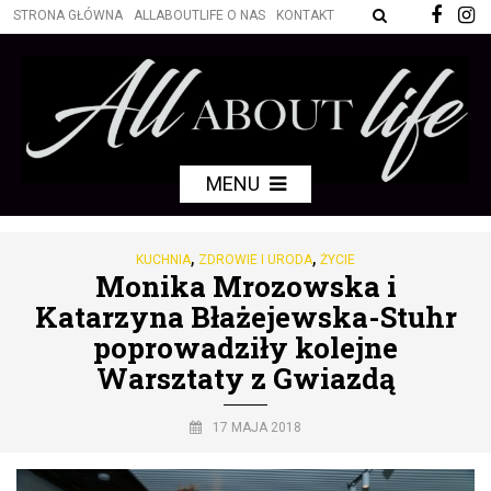
STRONA GŁÓWNA
ALLABOUTLIFE O NAS
KONTAKT
MENU
,
,
KUCHNIA
ZDROWIE I URODA
ŻYCIE
Monika Mrozowska i
Katarzyna Błażejewska-Stuhr
poprowadziły kolejne
Warsztaty z Gwiazdą
17 MAJA 2018