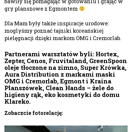
bawiły się pomagając w gotowaniu i grając w
gry planszowe z Egmontem
Dla Mam były także inspiracje urodowe:
moglyśmy poznać tajniki koreańskiej
pielęgnacji dzięki markom OMG i Cremorlab.
Partnerami warsztatów byli: Hortex,
Zepter, Cenos, Fruvitaland, GreenSpoon
oleje tłoczone na zimno, Super Krówka,
Aura Distribution z markami maski
OMG i Cremorlab, Egmont i Kraina
Planszówek, Clean Hands – żele do
higieny rąk, eko kosmetyki do domu
Klareko.
Zobaczcie fotorelację: