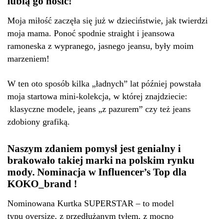
lubią go nosić!
Moja miłość zaczęła się już w dzieciństwie, jak twierdzi
moja mama. Ponoć spodnie straight i jeansowa
ramoneska z wypranego, jasnego jeansu, były moim
marzeniem!
W ten oto sposób kilka „ładnych” lat później powstała
moja startowa mini-kolekcja, w której znajdziecie:
klasyczne modele, jeans „z pazurem” czy też jeans
zdobiony grafiką.
Naszym zdaniem pomysł jest genialny i
brakowało takiej marki na polskim rynku
mody. Nominacja w Influencer’s Top dla
KOKO_brand !
Nominowana Kurtka SUPERSTAR – to model
typu
oversize
, z przedłużanym tyłem, z mocno