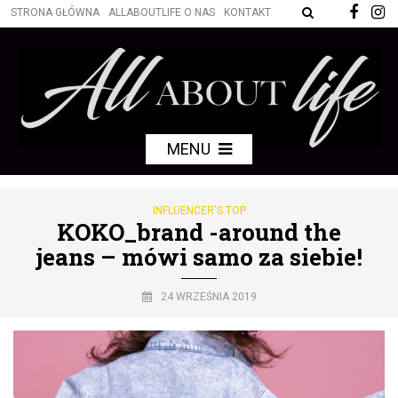
STRONA GŁÓWNA
ALLABOUTLIFE O NAS
KONTAKT
MENU
INFLUENCER'S TOP
KOKO_brand -around the
jeans – mówi samo za siebie!
24 WRZEŚNIA 2019