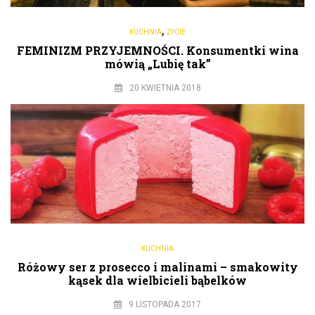
,
KUCHNIA
ŻYCIE
FEMINIZM PRZYJEMNOŚCI. Konsumentki wina
mówią „Lubię tak”
20 KWIETNIA 2018
KUCHNIA
Różowy ser z prosecco i malinami – smakowity
kąsek dla wielbicieli bąbelków
9 LISTOPADA 2017