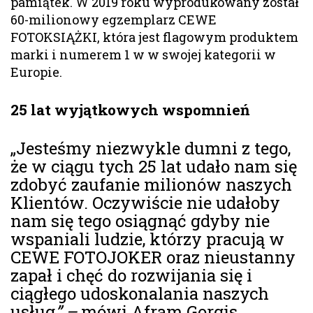
pamiątek. W 2019 roku wyprodukowany został
60-milionowy egzemplarz CEWE
FOTOKSIĄŻKI, która jest flagowym produktem
marki i numerem 1 w w swojej kategorii w
Europie.
25 lat wyjątkowych wspomnień
„Jesteśmy niezwykle dumni z tego,
że w ciągu tych 25 lat udało nam się
zdobyć zaufanie milionów naszych
Klientów. Oczywiście nie udałoby
nam się tego osiągnąć gdyby nie
wspaniali ludzie, którzy pracują w
CEWE FOTOJOKER oraz nieustanny
zapał i chęć do rozwijania się i
ciągłego udoskonalania naszych
usług
” –
mówi Afram Gorgis,