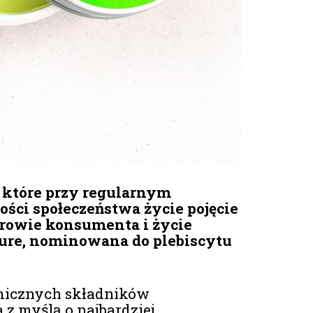
 które przy regularnym
ści społeczeństwa życie pojęcie
zdrowie konsumenta i życie
ture, nominowana do plebiscytu
emicznych składników
z myślą o najbardziej