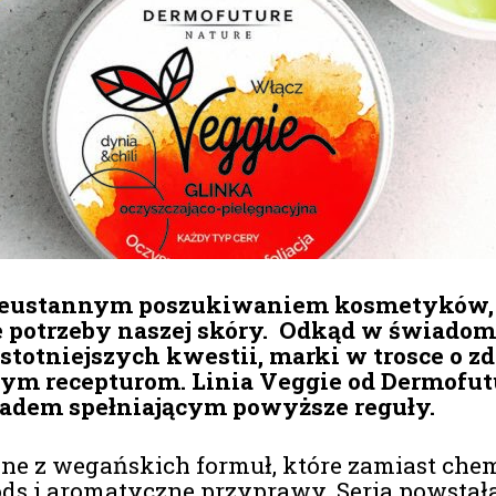
z nieustannym poszukiwaniem kosmetyków,
 potrzeby naszej skóry. Odkąd w świadomo
istotniejszych kwestii, marki w trosce o 
lnym recepturom. Linia Veggie od Dermofu
ykładem spełniającym powyższe reguły.
ne z wegańskich formuł, które zamiast ch
 i aromatyczne przyprawy. Seria powstała 