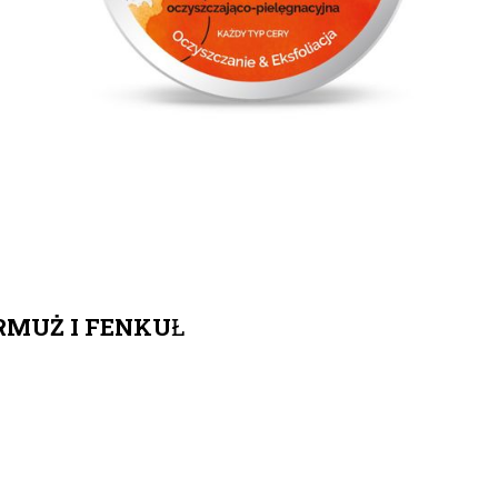
ARMUŻ I FENKU
Ł