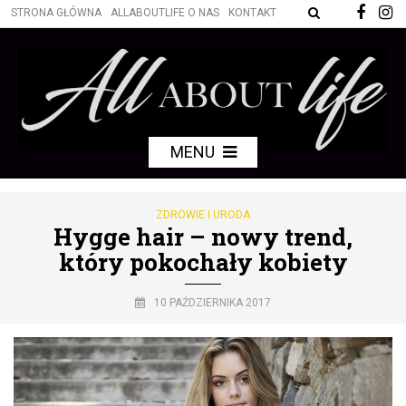
STRONA GŁÓWNA
ALLABOUTLIFE O NAS
KONTAKT
MENU
ZDROWIE I URODA
Hygge hair – nowy trend,
który pokochały kobiety
10 PAŹDZIERNIKA 2017