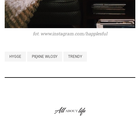
fot. www.instagram.com/happlesful
HYGGE
PIĘKNE WŁOSY
TRENDY