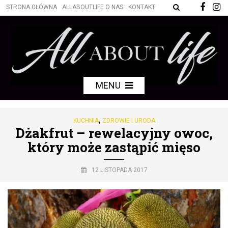
STRONA GŁÓWNA
ALLABOUTLIFE O NAS
KONTAKT
MENU
,
KUCHNIA
ZDROWIE I URODA
Dżakfrut – rewelacyjny owoc,
który może zastąpić mięso
12 LISTOPADA 2017