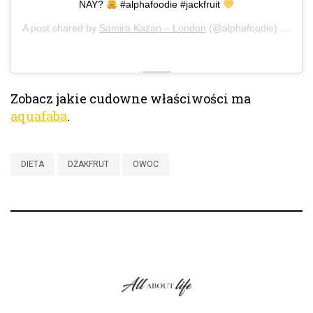
NAY?
#alphafoodie #jackfruit
A post shared by
Samira Kazan – London
(@alphafoodie) on
Oct
Zobacz jakie cudowne właściwości ma
aquafaba
.
DIETA
DŻAKFRUT
OWOC