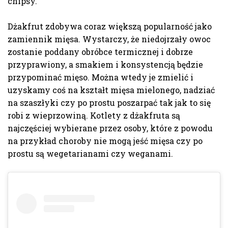
chipsy.
Dżakfrut zdobywa
coraz większą
popularność jako
zamiennik mięsa.
Wystarczy, że n
iedojrzały owoc
zostanie
poddany obróbce termicznej
i dobrze
przyprawiony,
a
smakiem i konsystencją
będzie
przypominać
mięso.
Można wtedy je zmielić i
uzyskamy coś na kształt mięsa mielonego, nadziać
na szaszłyki czy po prostu poszarpać tak jak to się
robi z wieprzowiną.
Kotlety z
dżakfruta
są
najczęściej wybierane przez osoby, które z powodu
na przykład choroby nie mogą jeść mięsa czy po
prostu są wegetarianami czy weganami.