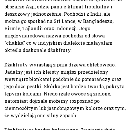
obszarze Azji, gdzie panuje klimat tropikalny i
deszczowy jednocześnie. Pochodzi z Indii, ale
można go spotkać na Sri Lance, w Bangladeszu,
Birmie, Tajlandii oraz Indonezji. Jego
międzynarodowa nazwa pochodzi od słowa
“chakka” co w indyjskim dialekcie malayalam
określa doskonale dżakfruty.
Dżakfruty wyrastają z pnia drzewa
chlebowego.
Jadalny jest
ich
kleisty miąższ przedzielony
wewnątrz błonkami podobnie do pomarańc
zy oraz
jego
duże pestki. Skórka jest bardzo twarda, pokryta
tępymi kolcami. Niedojrzałe
owoce
są zielone,
natomiast dojrzałe
możemy rozpoznać po
ciemnożółt
ym
lub jasnobrązow
ym kolorze oraz
tym,
że
wydzielają
one
silny zapach.
D
żakfruty są bardzo kaloryczne. Zawierają dużo