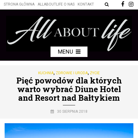
STRONA GŁÓWNA
ALLABOUTLIFE O NAS
KONTAKT
MENU
,
,
KUCHNIA
ZDROWIE I URODA
ŻYCIE
Pięć powodów dla których
warto wybrać Diune Hotel
and Resort nad Bałtykiem
30 SIERPNIA 2018