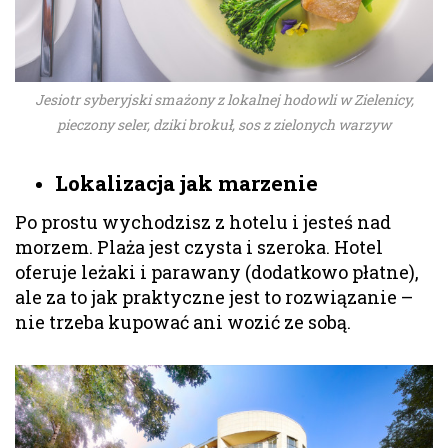
Jesiotr syberyjski smażony z lokalnej hodowli w Zielenicy,
pieczony seler, dziki brokuł, sos z zielonych warzyw
Lokalizacja jak marzenie
Po prostu wychodzisz z hotelu i jesteś nad
morzem. Plaża jest czysta i szeroka. Hotel
oferuje leżaki i parawany (dodatkowo płatne),
ale za to jak praktyczne jest to rozwiązanie –
nie trzeba kupować ani wozić ze sobą.