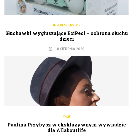
INFLUENCER'S TOP
Słuchawki wygłuszające EciPeci – ochrona słuchu
dzieci
18 SIERPNIA 2020
ŻYCIE
Paulina Przybysz w ekskluzywnym wywiadzie
dla Allaboutlife