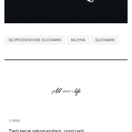
BEZPRZEWODOWE SLUCHAWKI
MUZYKA
SŁUCHAWKI
O MNIE
Twój świat rekomendacji, inspiracji,