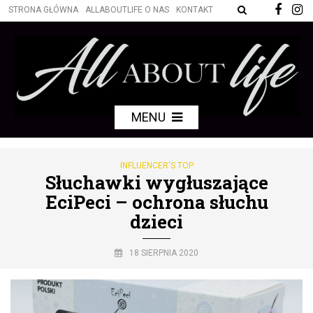
STRONA GŁÓWNA
ALLABOUTLIFE O NAS
KONTAKT
MENU
INFLUENCER'S TOP
Słuchawki wygłuszające
EciPeci – ochrona słuchu
dzieci
18 SIERPNIA 2020