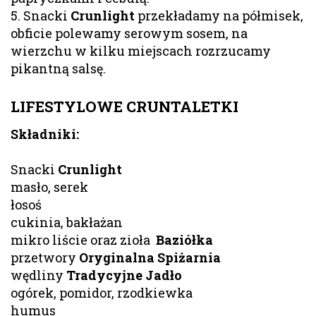
5. Snacki
Crunlight
przekładamy na półmisek,
obficie polewamy serowym sosem, na
wierzchu w kilku miejscach rozrzucamy
pikantną salsę.
LIFESTYLOWE CRUNTALETKI
Składniki:
Snacki
Crunlight
masło, serek
łosoś
cukinia, bakłażan
mikro liście oraz zioła
Baziółka
przetwory
Oryginalna Spiżarnia
wędliny
Tradycyjne Jadło
ogórek, pomidor, rzodkiewka
humus