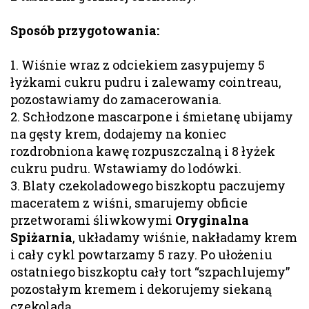
Sposób przygotowania:
1. Wiśnie wraz z odciekiem zasypujemy 5
łyżkami cukru pudru i zalewamy cointreau,
pozostawiamy do zamacerowania.
2. Schłodzone mascarpone i śmietanę ubijamy
na gęsty krem, dodajemy na koniec
rozdrobniona kawę rozpuszczalną i 8 łyżek
cukru pudru. Wstawiamy do lodówki.
3. Blaty czekoladowego biszkoptu paczujemy
maceratem z wiśni, smarujemy obficie
przetworami śliwkowymi
Oryginalna
Spiżarnia
, układamy wiśnie, nakładamy krem
i cały cykl powtarzamy 5 razy. Po ułożeniu
ostatniego biszkoptu cały tort “szpachlujemy”
pozostałym kremem i dekorujemy siekaną
czekoladą.