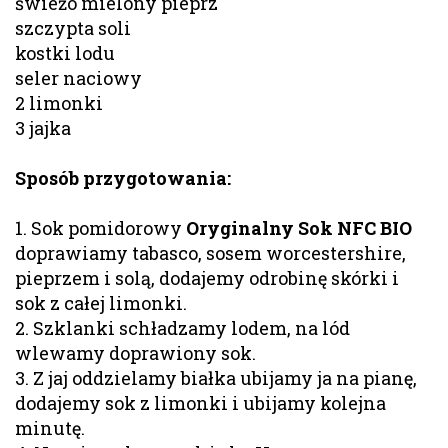
świeżo mielony pieprz
szczypta soli
kostki lodu
seler naciowy
2 limonki
3 jajka
Sposób przygotowania:
1. Sok pomidorowy
Oryginalny Sok NFC BIO
doprawiamy tabasco, sosem worcestershire,
pieprzem i solą, dodajemy odrobinę skórki i
sok z całej limonki.
2. Szklanki schładzamy lodem, na lód
wlewamy doprawiony sok.
3. Z jaj oddzielamy białka ubijamy ja na pianę,
dodajemy sok z limonki i ubijamy kolejna
minutę.