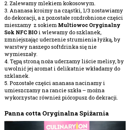
2. Zalewamy mlekiem kokosowym.
3. Ananasa kroimy na cząstki, 1/3 zostawiamy
do dekoracji, a z pozostałe rozdrobnione części
mieszamy z sokiem
Multiowoc Oryginalny
Sok NFC BIO
i wlewamy do szklanek,
zmniejszając uderzenie strumienia łyżką, by
warstwy naszego softdrinka się nie
wymieszały.
4. Tępą stroną noża uderzamy liście melisy, by
uwolnić jej aromat i delikatnie wkładamy do
szklanek.
5. Pozostałe części ananasa nacinamy i
umieszczamy na rancie szkła – można
wykorzystac również pióropusz do dekracji.
Panna cotta Oryginalna Spiżarnia