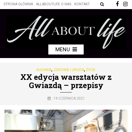
STRONA GŁÓWNA
ALLABOUTLIFE O NAS
KONTAKT
MENU
,
,
KUCHNIA
ZDROWIE I URODA
ŻYCIE
XX edycja warsztatów z
Gwiazdą – przepisy
19 CZERWCA 2021