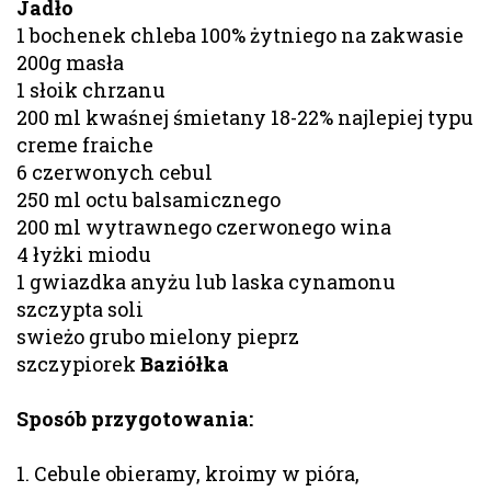
Jadło
1 bochenek chleba 100% żytniego na zakwasie
200g masła
1 słoik chrzanu
200 ml kwaśnej śmietany 18-22% najlepiej typu
creme fraiche
6 czerwonych cebul
250 ml octu balsamicznego
200 ml wytrawnego czerwonego wina
4 łyżki miodu
1 gwiazdka anyżu lub laska cynamonu
szczypta soli
swieżo grubo mielony pieprz
szczypiorek
Baziółka
Sposób przygotowania:
1. Cebule obieramy, kroimy w pióra,