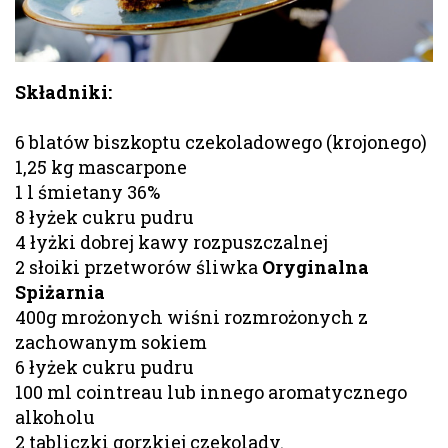
Składniki:
6 blatów biszkoptu czekoladowego (krojonego)
1,25 kg mascarpone
1 l śmietany 36%
8 łyżek cukru pudru
4 łyżki dobrej kawy rozpuszczalnej
2 słoiki przetworów śliwka
Oryginalna
Spiżarnia
400g mrożonych wiśni rozmrożonych z
zachowanym sokiem
6 łyżek cukru pudru
100 ml cointreau lub innego aromatycznego
alkoholu
2 tabliczki gorzkiej czekolady.