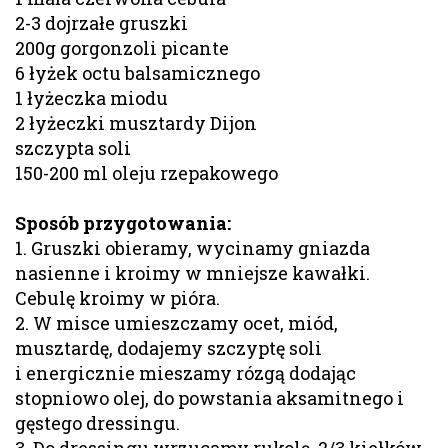
2-3 dojrzałe gruszki
200g gorgonzoli picante
6 łyżek octu balsamicznego
1 łyżeczka miodu
2 łyżeczki musztardy Dijon
szczypta soli
150-200 ml oleju rzepakowego
Sposób przygotowania:
1. Gruszki obieramy, wycinamy gniazda
nasienne i kroimy w mniejsze kawałki.
Cebulę kroimy w pióra.
2. W misce umieszczamy ocet, miód,
musztardę, dodajemy szczyptę soli
i energicznie mieszamy rózgą dodając
stopniowo olej, do powstania aksamitnego i
gęstego dressingu.
3. Do dressingu wrzucamy rukolę, 2/3 kiełków