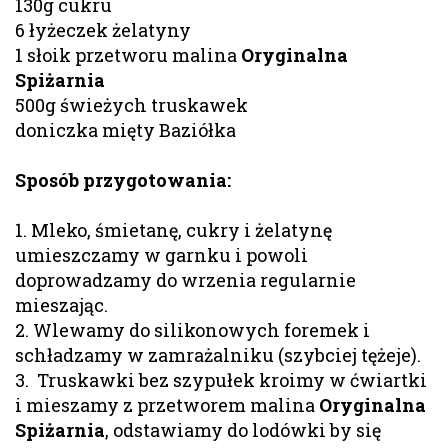
130g cukru
6 łyżeczek żelatyny
1 słoik przetworu malina
Oryginalna
Spiżarnia
500g świeżych truskawek
doniczka mięty Baziółka
Sposób przygotowania:
1. Mleko, śmietanę, cukry i żelatynę
umieszczamy w garnku i powoli
doprowadzamy do wrzenia regularnie
mieszając.
2. Wlewamy do silikonowych foremek i
schładzamy w zamrażalniku (szybciej tężeje).
3. Truskawki bez szypułek kroimy w ćwiartki
i mieszamy z przetworem malina
Oryginalna
Spiżarnia
, odstawiamy do lodówki by się