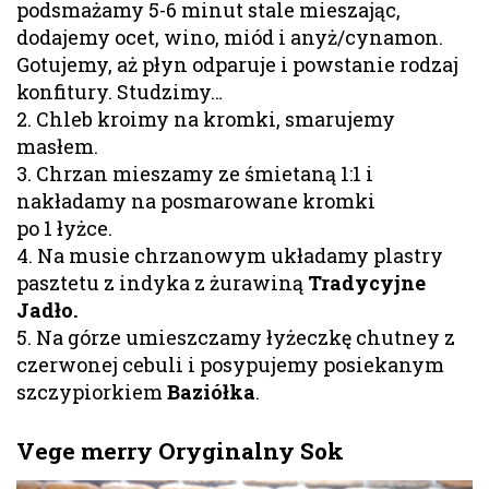
podsmażamy 5-6 minut stale mieszając,
dodajemy ocet, wino, miód i anyż/cynamon.
Gotujemy, aż płyn odparuje i powstanie rodzaj
konfitury. Studzimy…
2. Chleb kroimy na kromki, smarujemy
masłem.
3. Chrzan mieszamy ze śmietaną 1:1 i
nakładamy na posmarowane kromki
po 1 łyżce.
4. Na musie chrzanowym układamy plastry
pasztetu z indyka z żurawiną
Tradycyjne
Jadło.
5. Na górze umieszczamy łyżeczkę chutney z
czerwonej cebuli i posypujemy posiekanym
szczypiorkiem
Baziółka
.
Vege merry Oryginalny Sok