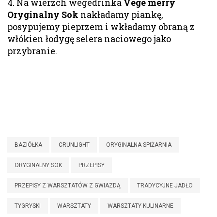
4. Na wierzch wegedrinka
Vege merry
Oryginalny Sok
nakładamy piankę,
posypujemy pieprzem i wkładamy obraną z
włókien łodygę selera naciowego jako
przybranie.
BAZIÓŁKA
CRUNLIGHT
ORYGINALNA SPIŻARNIA
ORYGINALNY SOK
PRZEPISY
PRZEPISY Z WARSZTATÓW Z GWIAZDĄ
TRADYCYJNE JADŁO
TYGRYSKI
WARSZTATY
WARSZTATY KULINARNE