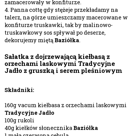
zamacerowały w konfiturze.
4. Panna cottę gdy stężeje przekładamy na
talerz, na górze umieszczamy macerowane w
konfiturze truskawki, tak by malinowo-
truskawkowy sos spływał po deserze,
dekorujemy miętą
Baziółka
.
Sałatka z dojrzewającą kiełbasą z
orzechami laskowymi Tradycyjne
Jadło z gruszką i serem pleśniowym
Składniki:
160g vacum kiełbasa z orzechami laskowymi
Tradycyjne Jadło
100g rukoli
40g kiełków słonecznika
Baziółka
1 mała czerwona cebula