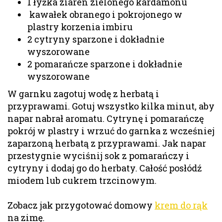
1 łyżka ziaren zielonego kardamonu
kawałek obranego i pokrojonego w
plastry korzenia imbiru
2 cytryny sparzone i dokładnie
wyszorowane
2 pomarańcze sparzone i dokładnie
wyszorowane
W garnku zagotuj wodę z herbatą i
przyprawami. Gotuj wszystko kilka minut, aby
napar nabrał aromatu. Cytrynę i pomarańczę
pokrój w plastry i wrzuć do garnka z wcześniej
zaparzoną herbatą z przyprawami. Jak napar
przestygnie wyciśnij sok z pomarańczy i
cytryny i dodaj go do herbaty. Całość posłódź
miodem lub cukrem trzcinowym.
Zobacz jak przygotować domowy
krem do rąk
na zimę.