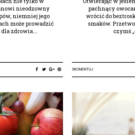
łach nie tylko w
Otwierając w jesie
tanowi nieodzowny
pachnący owocam
ipów, niemniej jego
wrócić do beztros
ach może prowadzić
smaków. Przetwor
dla zdrowia….
czymś „
SKOMENTUJ