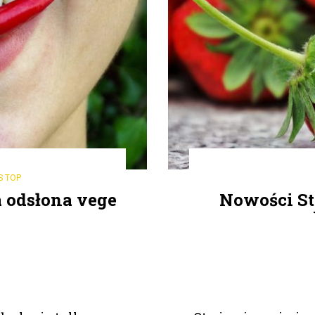
S TOP
 odsłona vege
Nowości St