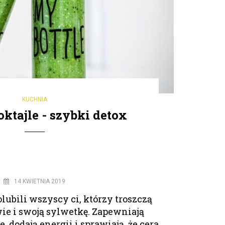
KUCHNIA
oktajle - szybki detox
14 KWIETNIA 2019
olubili wszyscy ci, którzy troszczą
wie i swoją sylwetkę. Zapewniają
 dodają energii i sprawiają, że cera