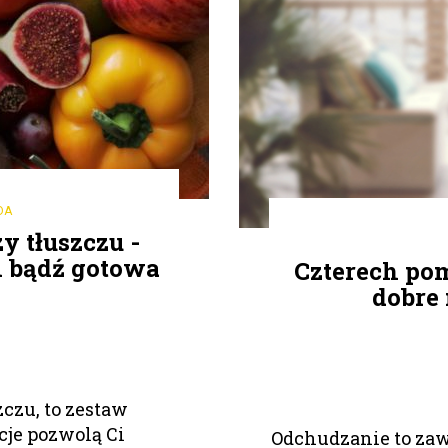
DA
y tłuszczu -
 i bądź gotowa
Czterech po
dobre
zczu, to zestaw
je pozwolą Ci
Odchudzanie to zaws