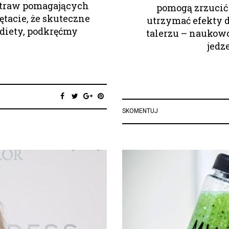
otraw pomagających
pomogą zrzucić
ętacie, że skuteczne
utrzymać efekty d
 diety, podkręćmy
talerzu – naukowc
jedz
SKOMENTUJ