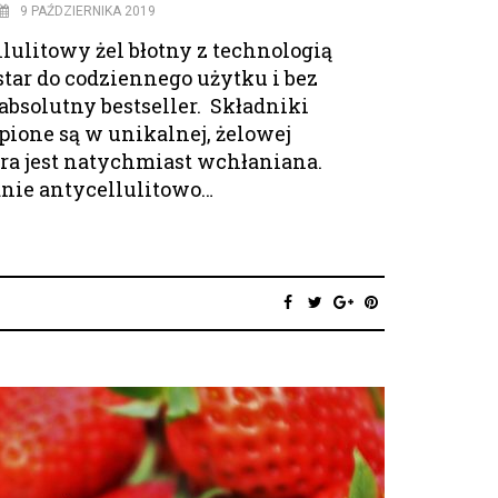
9 PAŹDZIERNIKA 2019
lulitowy żel błotny z technologią
star do codziennego użytku i bez
absolutny bestseller. Składniki
ione są w unikalnej, żelowej
óra jest natychmiast wchłaniana.
anie antycellulitowo…