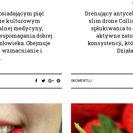
osiadającym pięć
Drenujący antycel
twie kulturowym
slim drone Colli
ralnej medycyny,
spłukiwania to 
wspomagania dobrej
aktywne zatop
człowieka. Obejmuje
konsystencji, kt
, wzmacnianie i
Dział
.
SKOMENTUJ