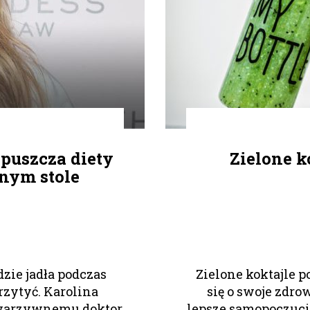
dpuszcza diety
Zielone k
nym stole
dzie jadła podczas
Zielone koktajle p
zytyć. Karolina
się o swoje zdro
-warzywnemu doktor
lepsze samopoczucie,