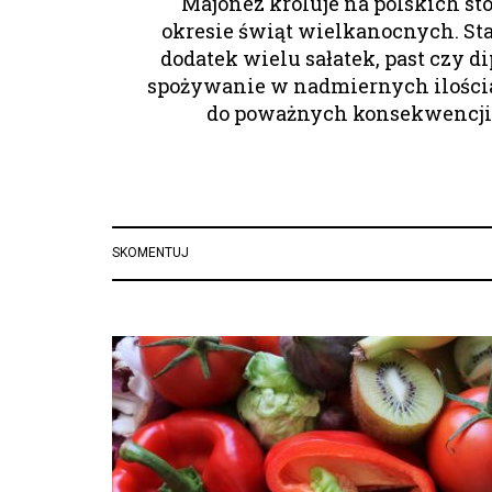
Majonez króluje na polskich sto
okresie świąt wielkanocnych. S
dodatek wielu sałatek, past czy d
spożywanie w nadmiernych ilości
do poważnych konsekwencji 
SKOMENTUJ