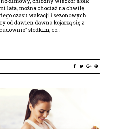
nno-zimowy, chłodny wieczór słoik
i lata, można chociaż na chwilę
kiego czasu wakacji i sezonowych
y od dawien dawna kojarzą się z
cudownie” słodkim, co…