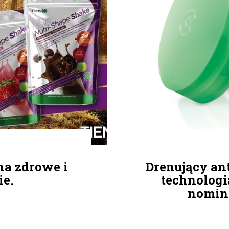
na zdrowe i
Drenujący ant
e.
technologią
nomina