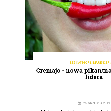
BEZ KATEGORII
,
INFLUENCER'
Cremajo - nowa pikantna
lidera
25 WRZEŚNIA 2019