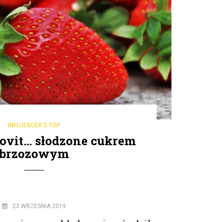
INFLUENCER'S TOP
ovit… słodzone cukrem
brzozowym
23 WRZEŚNIA 2019