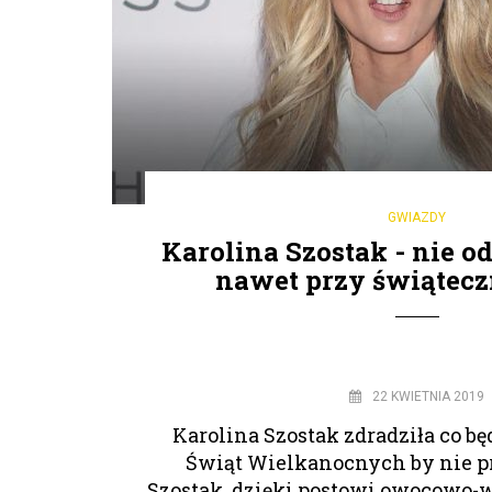
GWIAZDY
Karolina Szostak - nie o
nawet przy świątecz
22 KWIETNIA 2019
Karolina Szostak zdradziła co bę
Świąt Wielkanocnych by nie pr
Szostak, dzięki postowi owocowo